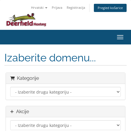
Hrvatski
Prijava
Registtracija
Pregled košarice
Preba
Izaberite domenu...
Kategorije
Akcije