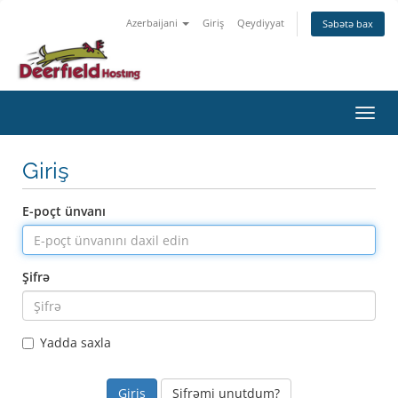
Azerbaijani
Giriş
Qeydiyyat
Səbətə bax
Naviq
Giriş
E-poçt ünvanı
Şifrə
Yadda saxla
Şifrəmi unutdum?