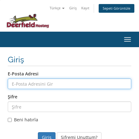
Türkçe
Giriş
Kayıt
Sepeti Görüntüle
Gezin
Giriş
E-Posta Adresi
Şifre
Beni hatırla
Şifremi Unuttum?