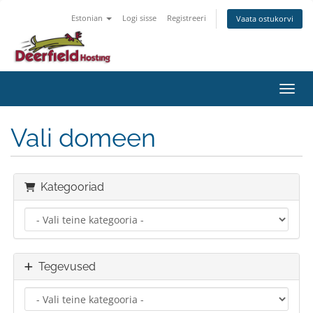
Estonian
Logi sisse
Registreeri
Vaata ostukorvi
Lülit
Vali domeen
Kategooriad
Tegevused