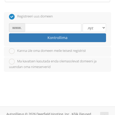
Registreeri uus domeen
www.
Kontrollima
Kanna üle oma domeen meile teisest registrist
Ma kavatsen kasutada enda olemasolevat domeeni ja
uuendan oma nimeserverid
Autoriõigus © 2026 Deerfield Hosting, Inc.. Kõik õigused