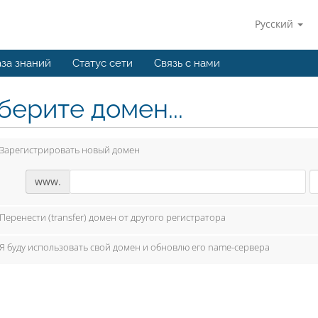
Русский
за знаний
Статус сети
Связь с нами
берите домен...
Зарегистрировать новый домен
www.
Перенести (transfer) домен от другого регистратора
Я буду использовать свой домен и обновлю его name-сервера