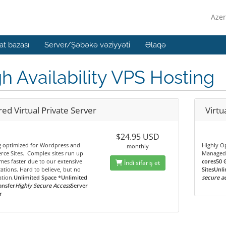
Azer
t bazası
Server/Şəbəkə vəziyyəti
Əlaqə
h Availability VPS Hosting
ed Virtual Private Server
Virtu
$24.95 USD
g optimized for Wordpress and
Highly O
monthly
ce Sites. Complex sites run up
Managed
imes faster due to our extensive
cores50 
İndi sifariş et
ations. Hard to believe, but no
SitesUnli
tion.
Unlimited Space *Unlimited
secure a
ansfer
Highly Secure Access
Server
r