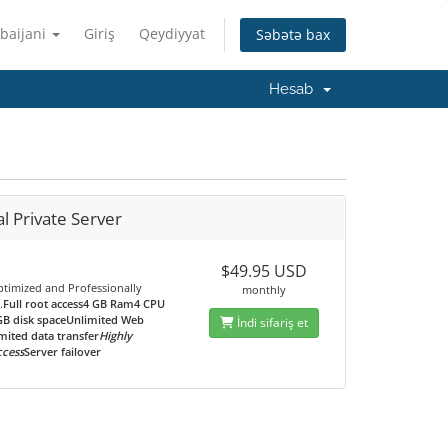
baijani
Giriş
Qeydiyyat
Səbətə bax
Hesab
al Private Server
$49.95 USD
ptimized and Professionally
monthly
.
Full root access4 GB Ram4 CPU
GB disk spaceUnlimited Web
İndi sifariş et
mited data transfer
Highly
ccess
Server failover