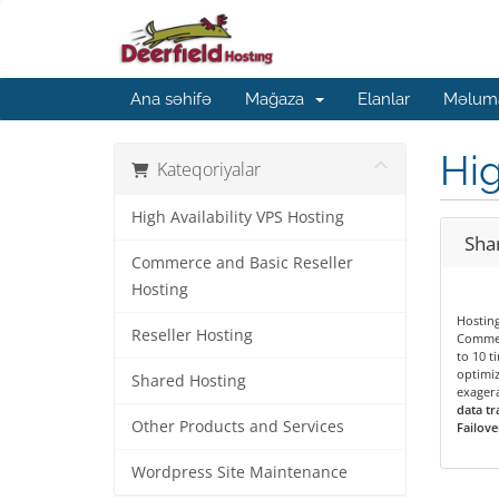
Ana səhifə
Mağaza
Elanlar
Məluma
Hig
Kateqoriyalar
High Availability VPS Hosting
Shar
Commerce and Basic Reseller
Hosting
Hostin
Reseller Hosting
Commer
to 10 t
optimiz
Shared Hosting
exagera
data tr
Other Products and Services
Failove
Wordpress Site Maintenance