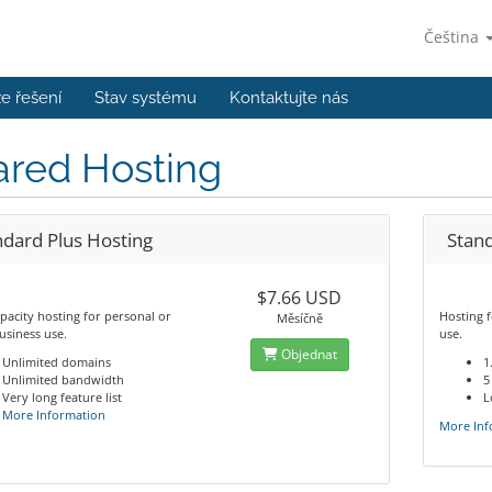
Čeština
e řešení
Stav systému
Kontaktujte nás
ared Hosting
ndard Plus Hosting
Stan
$7.66 USD
pacity hosting for personal or
Hosting f
Měsíčně
usiness use.
use.
Objednat
Unlimited domains
1
Unlimited bandwidth
5
Very long feature list
L
More Information
More Inf