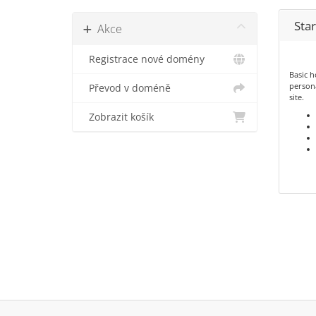
Star
Akce
Registrace nové domény
Basic h
persona
Převod v doméně
site.
Zobrazit košík