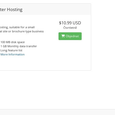
ter Hosting
$10.99 USD
osting, suitable for a small
Čtvrtletně
l site or brochure type business
Objednat
100 MB disk space
1 GB Monthly data transfer
Long feature list
More Information