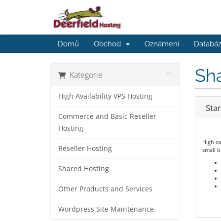
Domů
Obchod
Oznámení
Databáz
Sh
Kategorie
High Availability VPS Hosting
Sta
Commerce and Basic Reseller
Hosting
High ca
Reseller Hosting
small b
Shared Hosting
Other Products and Services
Wordpress Site Maintenance