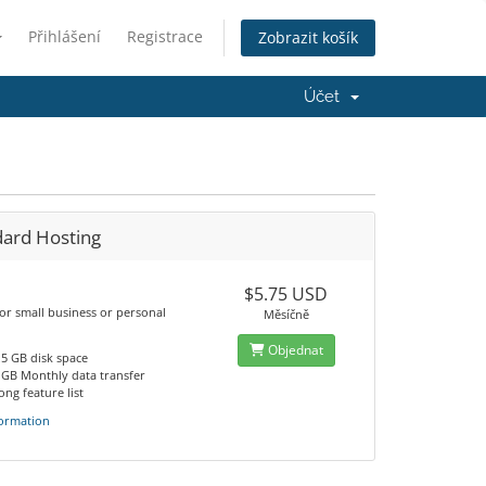
Přihlášení
Registrace
Zobrazit košík
Účet
dard Hosting
$5.75 USD
or small business or personal
Měsíčně
Objednat
.5 GB disk space
 GB Monthly data transfer
ong feature list
ormation